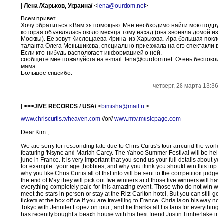
|
Лена /Харьков, Украина/
<
lena@ourdom.net
>
Всем привет.
Хочу обратиться к Вам за помощью. Мне необходимо найти мою подру
которая объявлялась около месяца тому назад (она звонила домой из
Москвы). Ее зовут Кислощаева Ирина, из Харькова. Ира большая пок
таланта Олега Меньшикова, специально приезжала на его спектакли в
Если кто-нибудь распологает информацией о ней,
сообщите мне пожалуйста на e-mail: lena@ourdom.net. Очень беспоко
мама.
Большое спасибо.
четверг, 28 марта 13:3
|
>>>JIVE RECORDS / USA/
<
bimisha@mail.ru
>
www.chriscurtis.tvheaven.com
//or//
www.mtv.musicpage.com
Dear Kim ,
We are sorry for responding late due to Chris Curtis's tour arround the worl
featuring 'Nsync and Mariah Carey. The Yahoo Summer Festival will be hel
june in France. It is very important that you send us your full details about y
for example : your age ,hobbies, and why you think you should win this trip.
why you like Chris Curtis all of that info will be sent to the competition jud
the end of May they will pick out five winners and those five winners will h
everything completely paid for this amazing event. Those who do not win wi
meet the stars in person or stay at the Ritz Carlton hotel, But you can still ge
tickets at the box office if you are travelling to France. Chris is on his way n
Tokyo with Jennifer Lopez on tour , and he thanks all his fans for everythin
has recently bought a beach house with his best friend Justin Timberlake in