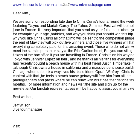
www.chriscurtis.tvheaven.com
//or//
www.mtv.musicpage.com
Dear Kim ,
We are sorry for responding late due to Chris Curtis's tour arround the worl
featuring 'Nsync and Mariah Carey. The Yahoo Summer Festival will be hel
june in France. It is very important that you send us your full details about y
for example : your age ,hobbies, and why you think you should win this trip.
why you like Chris Curtis all of that info will be sent to the competition jud
the end of May they will pick out five winners and those five winners will h
everything completely paid for this amazing event. Those who do not win wi
meet the stars in person or stay at the Ritz Carlton hotel, But you can still ge
tickets at the box office if you are travelling to France. Chris is on his way n
Tokyo with Jennifer Lopez on tour , and he thanks all his fans for everythin
has recently bought a beach house with his best friend Justin Timberlake in
,although Chris owns a house in california and a massive penthouse buildi
Chicago where a block a way lives his close friend Oprah Winfrey , Chris is s
content with that ,he feels a beach house getawy will free him from all the
photographers and press where he can relax with his close friends for a fe
months. For more information and news visit the site and sign up for the
newsletter.Our fanclub representatives will be happy to assist you in any w
Best wishes,
Jeff Wilson
Jive tour manager
visit: