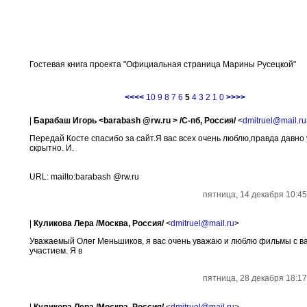
Гостевая книга проекта "Официальная страница Марины Русецкой"
<<<<
10
9
8
7
6
5
4
3
2
1
0
>>>>
|
Барабаш Игорь <barabash @rw.ru > /С-пб, Россия/
<
dmitruel@mail.ru
Передай Косте спасибо за сайт.Я вас всех очень люблю,правда давно
скрытно. И.
URL: mailto:barabash @rw.ru
пятница, 14 декабря 10:45
|
Куликова Лера /Москва, Россия/
<
dmitruel@mail.ru
>
Уважаемый Олег Меньшиков, я вас очень уважаю и люблю фильмы с 
участием. Я в
пятница, 28 декабря 18:17