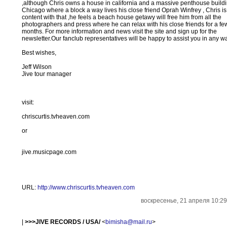
,although Chris owns a house in california and a massive penthouse buildi
Chicago where a block a way lives his close friend Oprah Winfrey , Chris is s
content with that ,he feels a beach house getawy will free him from all the
photographers and press where he can relax with his close friends for a fe
months. For more information and news visit the site and sign up for the
newsletter.Our fanclub representatives will be happy to assist you in any w
Best wishes,
Jeff Wilson
Jive tour manager
visit:
chriscurtis.tvheaven.com
or
jive.musicpage.com
URL:
http://www.chriscurtis.tvheaven.com
воскресенье, 21 апреля 10:29
|
>>>JIVE RECORDS / USA/
<
bimisha@mail.ru
>