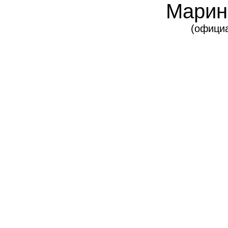
Марин
(официа