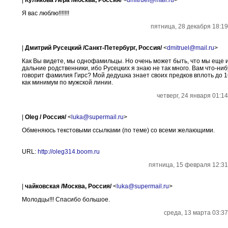
|
Куликова Лера /Москва, Россия/
<
dmitruel@mail.ru
>
Я вас люблю!!!!!!!
пятница, 28 декабря 18:19
|
Дмитрий Русецкий /Санкт-Петербург, Россия/
<
dmitruel@mail.ru
>
Как Вы видете, мы однофамильцы. Но очень может быть, что мы еще 
дальние родственники, ибо Русецких я знаю не так много. Вам что-ниб
говорит фамилия Гирс? Мой дедушка знает своих предков вплоть до 1
как минимум по мужской линии.
четверг, 24 января 01:1
|
Oleg / Россия/
<
luka@supermail.ru
>
Обменяюсь текстовыми ссылками (по теме) со всеми желающими.
URL:
http://oleg314.boom.ru
пятница, 15 февраля 12:31
|
чайковская /Москва, Россия/
<
luka@supermail.ru
>
Молодцы!!! Спасибо большое.
среда, 13 марта 03:37