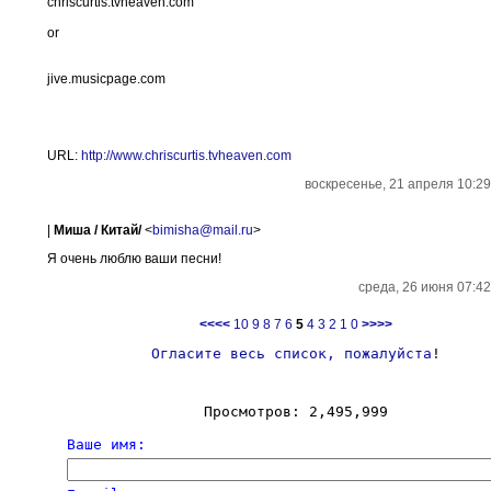
chriscurtis.tvheaven.com
or
jive.musicpage.com
URL:
http://www.chriscurtis.tvheaven.com
воскресенье, 21 апреля 10:29
|
Миша / Китай/
<
bimisha@mail.ru
>
Я очень люблю ваши песни!
среда, 26 июня 07:42
<<<<
10
9
8
7
6
5
4
3
2
1
0
>>>>
Огласите весь список, пожалуйста
!
Просмотров: 2,495,999
Ваше имя: